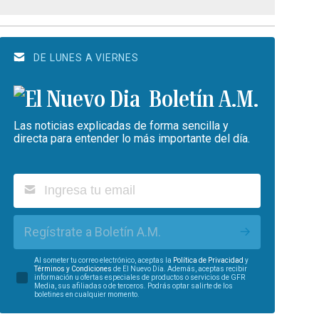
DE LUNES A VIERNES
Boletín A.M.
Las noticias explicadas de forma sencilla y
directa para entender lo más importante del día.
Regístrate a Boletín A.M.
Al someter tu correo electrónico, aceptas la
Política de Privacidad
y
Términos y Condiciones
de El Nuevo Día. Además, aceptas recibir
información u ofertas especiales de productos o servicios de GFR
Media, sus afiliadas o de terceros. Podrás optar salirte de los
boletines en cualquier momento.