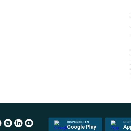
DISPONIBLE EN
DISP
Google Play
Ap