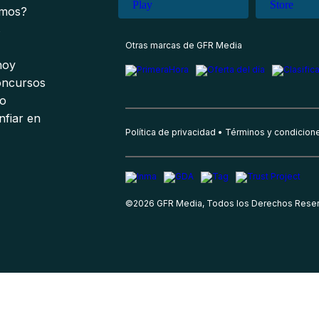
omos?
s
Otras marcas de GFR Media
 hoy
oncursos
io
nfiar en
Política de privacidad
Términos y condicion
©
2026
GFR Media, Todos los Derechos Rese