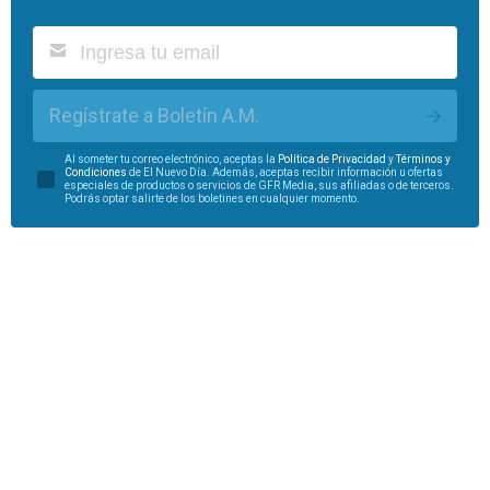
Regístrate a Boletín A.M.
Al someter tu correo electrónico, aceptas la
Política de Privacidad
y
Términos y
Condiciones
de El Nuevo Día. Además, aceptas recibir información u ofertas
especiales de productos o servicios de GFR Media, sus afiliadas o de terceros.
Podrás optar salirte de los boletines en cualquier momento.