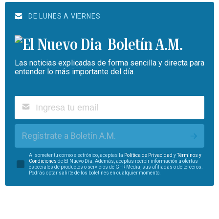
DE LUNES A VIERNES
Boletín A.M.
Las noticias explicadas de forma sencilla y directa para
entender lo más importante del día.
Regístrate a Boletín A.M.
Al someter tu correo electrónico, aceptas la
Política de Privacidad
y
Términos y
Condiciones
de El Nuevo Día. Además, aceptas recibir información u ofertas
especiales de productos o servicios de GFR Media, sus afiliadas o de terceros.
Podrás optar salirte de los boletines en cualquier momento.