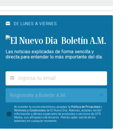
DE LUNES A VIERNES
Boletín A.M.
Las noticias explicadas de forma sencilla y
directa para entender lo más importante del día.
Regístrate a Boletín A.M.
Al someter tu correo electrónico, aceptas la
Política de Privacidad
y
Términos y Condiciones
de El Nuevo Día. Además, aceptas recibir
información u ofertas especiales de productos o servicios de GFR
Media, sus afiliadas o de terceros. Podrás optar salirte de los
boletines en cualquier momento.