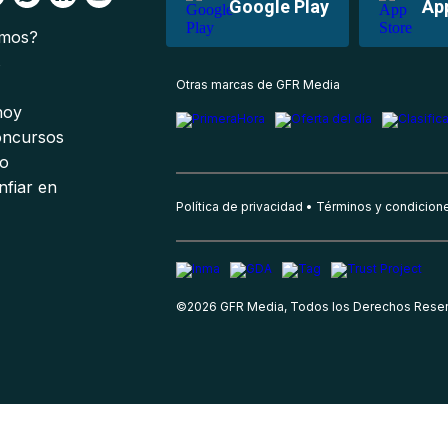
Google Play
Ap
omos?
s
Otras marcas de GFR Media
 hoy
oncursos
io
nfiar en
Política de privacidad
Términos y condicion
©
2026
GFR Media, Todos los Derechos Rese