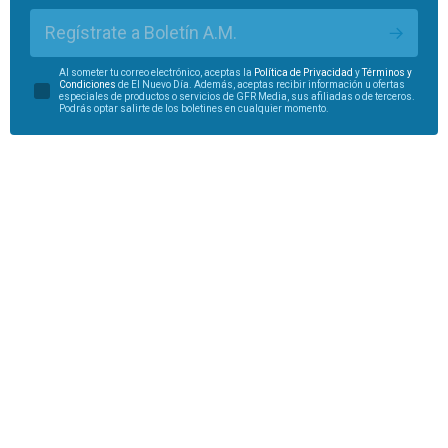
Regístrate a Boletín A.M.
Al someter tu correo electrónico, aceptas la
Política de Privacidad
y
Términos y
Condiciones
de El Nuevo Día. Además, aceptas recibir información u ofertas
especiales de productos o servicios de GFR Media, sus afiliadas o de terceros.
Podrás optar salirte de los boletines en cualquier momento.