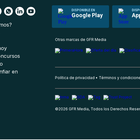
DISPONIBLE EN
DISP
Google Play
Ap
omos?
s
Otras marcas de GFR Media
 hoy
oncursos
io
nfiar en
Política de privacidad
Términos y condicion
©
2026
GFR Media, Todos los Derechos Rese