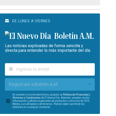
DE LUNES A VIERNES
Boletín A.M.
Las noticias explicadas de forma sencilla y
directa para entender lo más importante del día.
Regístrate a Boletín A.M.
Al someter tu correo electrónico, aceptas la
Política de Privacidad
y
Términos y Condiciones
de El Nuevo Día. Además, aceptas recibir
información u ofertas especiales de productos o servicios de GFR
Media, sus afiliadas o de terceros. Podrás optar salirte de los
boletines en cualquier momento.