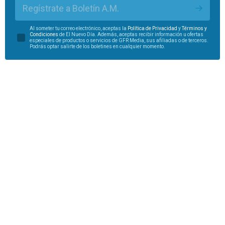
Regístrate a Boletín A.M.
Al someter tu correo electrónico, aceptas la
Política de Privacidad
y
Términos y
Condiciones
de El Nuevo Día. Además, aceptas recibir información u ofertas
especiales de productos o servicios de GFR Media, sus afiliadas o de terceros.
Podrás optar salirte de los boletines en cualquier momento.