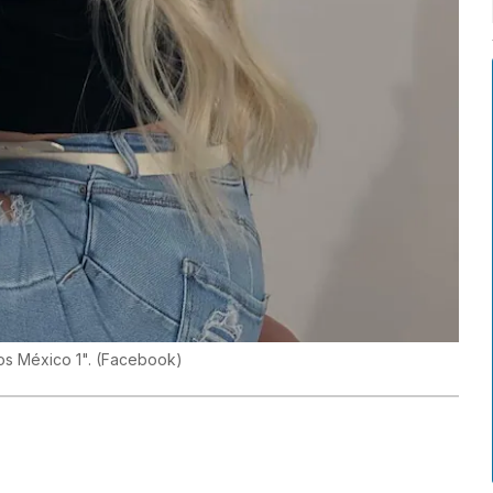
os México 1".
(
Facebook
)