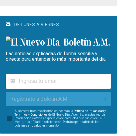
DE LUNES A VIERNES
Boletín A.M.
Las noticias explicadas de forma sencilla y
directa para entender lo más importante del día.
Regístrate a Boletín A.M.
Al someter tu correo electrónico, aceptas la
Política de Privacidad
y
Términos y Condiciones
de El Nuevo Día. Además, aceptas recibir
información u ofertas especiales de productos o servicios de GFR
Media, sus afiliadas o de terceros. Podrás optar salirte de los
boletines en cualquier momento.