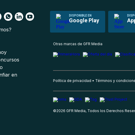
DISPONIBLE EN
DISP
Google Play
Ap
omos?
s
Otras marcas de GFR Media
 hoy
oncursos
io
nfiar en
Política de privacidad
Términos y condicion
©
2026
GFR Media, Todos los Derechos Rese