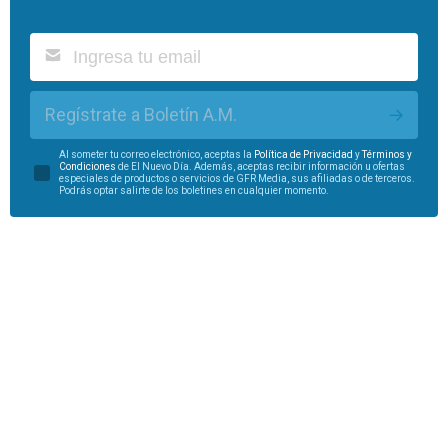
Regístrate a Boletín A.M.
Al someter tu correo electrónico, aceptas la
Política de Privacidad
y
Términos y
Condiciones
de El Nuevo Día. Además, aceptas recibir información u ofertas
especiales de productos o servicios de GFR Media, sus afiliadas o de terceros.
Podrás optar salirte de los boletines en cualquier momento.