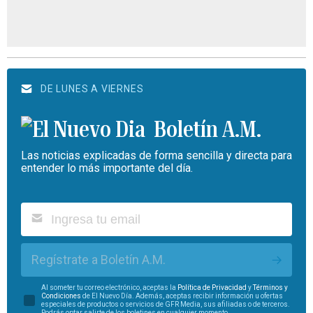
DE LUNES A VIERNES
Boletín A.M.
Las noticias explicadas de forma sencilla y directa para
entender lo más importante del día.
Regístrate a Boletín A.M.
Al someter tu correo electrónico, aceptas la
Política de Privacidad
y
Términos y
Condiciones
de El Nuevo Día. Además, aceptas recibir información u ofertas
especiales de productos o servicios de GFR Media, sus afiliadas o de terceros.
Podrás optar salirte de los boletines en cualquier momento.