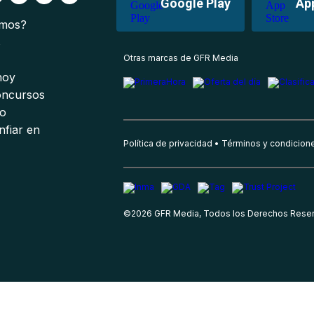
Google Play
Ap
omos?
s
Otras marcas de GFR Media
 hoy
oncursos
io
nfiar en
Política de privacidad
Términos y condicion
©
2026
GFR Media, Todos los Derechos Rese