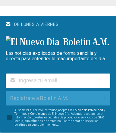
DE LUNES A VIERNES
Boletín A.M.
Las noticias explicadas de forma sencilla y
directa para entender lo más importante del día.
Regístrate a Boletín A.M.
Al someter tu correo electrónico, aceptas la
Política de Privacidad
y
Términos y Condiciones
de El Nuevo Día. Además, aceptas recibir
información u ofertas especiales de productos o servicios de GFR
Media, sus afiliadas o de terceros. Podrás optar salirte de los
boletines en cualquier momento.