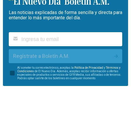
Boletín A.M.
Las noticias explicadas de forma sencilla y directa para
entender lo más importante del día.
Regístrate a Boletín A.M.
Al someter tu correo electrónico, aceptas la
Política de Privacidad
y
Términos y
Condiciones
de El Nuevo Día. Además, aceptas recibir información u ofertas
especiales de productos o servicios de GFR Media, sus afiliadas o de terceros.
Podrás optar salirte de los boletines en cualquier momento.