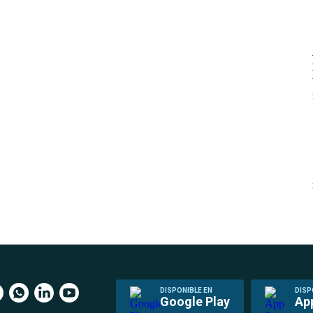
DISPONIBLE EN
DISP
Google Play
Ap