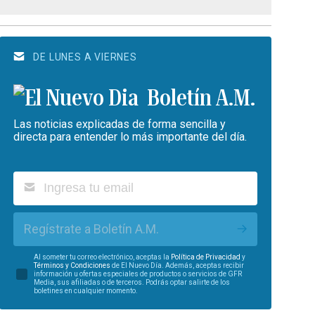
DE LUNES A VIERNES
Boletín A.M.
Las noticias explicadas de forma sencilla y
directa para entender lo más importante del día.
Regístrate a Boletín A.M.
Al someter tu correo electrónico, aceptas la
Política de Privacidad
y
Términos y Condiciones
de El Nuevo Día. Además, aceptas recibir
información u ofertas especiales de productos o servicios de GFR
Media, sus afiliadas o de terceros. Podrás optar salirte de los
boletines en cualquier momento.