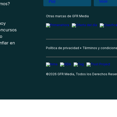
omos?
s
Otras marcas de GFR Media
 hoy
oncursos
io
nfiar en
Política de privacidad
Términos y condicion
©
2026
GFR Media, Todos los Derechos Rese