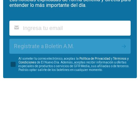
entender lo más importante del día.
Regístrate a Boletín A.M.
Al someter tu correo electrónico, aceptas la
Política de Privacidad
y
Términos y
Condiciones
de El Nuevo Día. Además, aceptas recibir información u ofertas
especiales de productos o servicios de GFR Media, sus afiliadas o de terceros.
Podrás optar salirte de los boletines en cualquier momento.