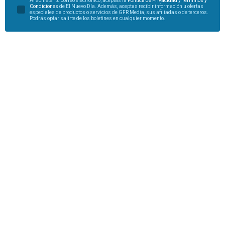
Al someter tu correo electrónico, aceptas la
Política de Privacidad
y
Términos y
Condiciones
de El Nuevo Día. Además, aceptas recibir información u ofertas
especiales de productos o servicios de GFR Media, sus afiliadas o de terceros.
Podrás optar salirte de los boletines en cualquier momento.