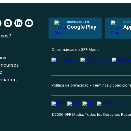
DISPONIBLE EN
DISP
Google Play
Ap
omos?
s
Otras marcas de GFR Media
 hoy
oncursos
io
nfiar en
Política de privacidad
Términos y condicion
©
2026
GFR Media, Todos los Derechos Rese