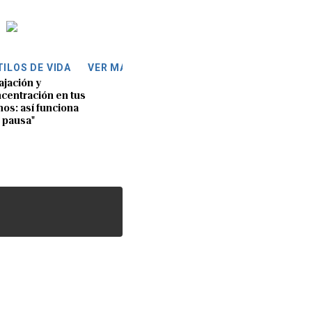
TILOS DE VIDA
VER MÁS
ajación y
centración en tus
os: así funciona
 pausa"