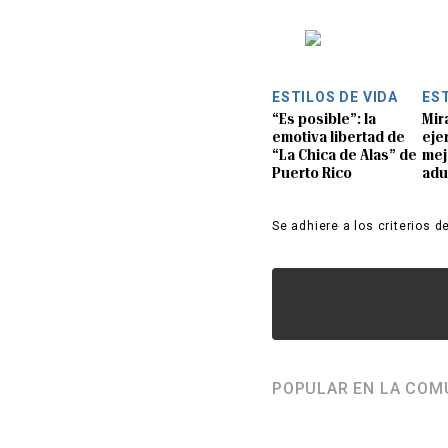
ESTILOS DE VIDA
EST
“Es posible”: la
Mir
emotiva libertad de
eje
“La Chica de Alas” de
mej
Puerto Rico
adu
Se adhiere a los criterios d
POPULAR EN LA COM