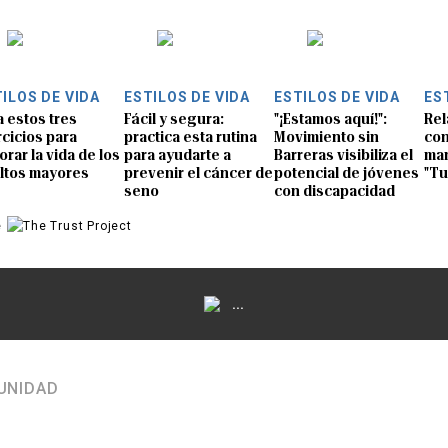
ILOS DE VIDA
ESTILOS DE VIDA
ESTILOS DE VIDA
ES
a estos tres
Fácil y segura:
"¡Estamos aquí!":
Rel
rcicios para
practica esta rutina
Movimiento sin
con
orar la vida de los
para ayudarte a
Barreras visibiliza el
man
ltos mayores
prevenir el cáncer de
potencial de jóvenes
"Tu
seno
con discapacidad
e
...
UNIDAD