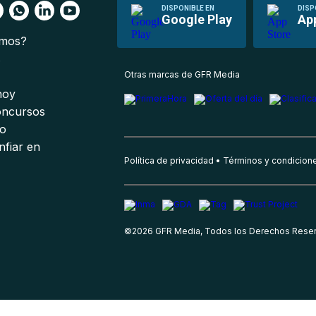
DISPONIBLE EN
DISP
Google Play
Ap
omos?
s
Otras marcas de GFR Media
 hoy
oncursos
io
nfiar en
Política de privacidad
Términos y condicion
©
2026
GFR Media, Todos los Derechos Rese