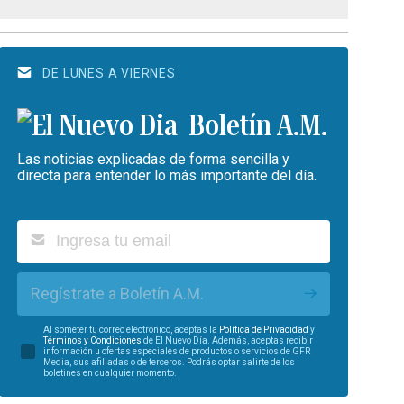
DE LUNES A VIERNES
Boletín A.M.
Las noticias explicadas de forma sencilla y
directa para entender lo más importante del día.
Regístrate a Boletín A.M.
Al someter tu correo electrónico, aceptas la
Política de Privacidad
y
Términos y Condiciones
de El Nuevo Día. Además, aceptas recibir
información u ofertas especiales de productos o servicios de GFR
Media, sus afiliadas o de terceros. Podrás optar salirte de los
boletines en cualquier momento.