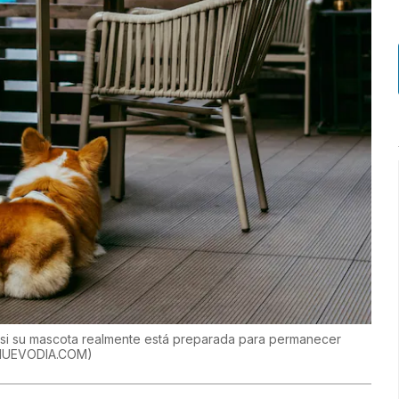
r si su mascota realmente está preparada para permanecer
NUEVODIA.COM
)