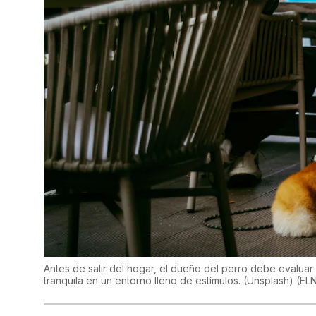
Antes de salir del hogar, el dueño del perro debe evalua
tranquila en un entorno lleno de estímulos. (Unsplash)
(
EL