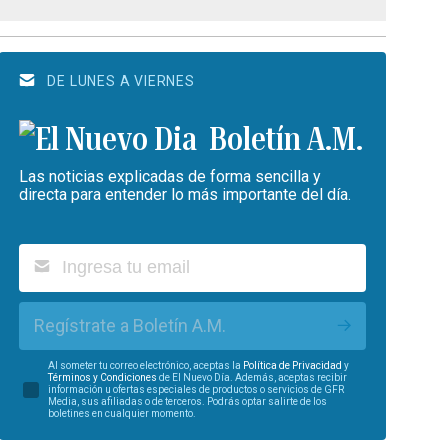
DE LUNES A VIERNES
Boletín A.M.
Las noticias explicadas de forma sencilla y
directa para entender lo más importante del día.
Regístrate a Boletín A.M.
Al someter tu correo electrónico, aceptas la
Política de Privacidad
y
Términos y Condiciones
de El Nuevo Día. Además, aceptas recibir
información u ofertas especiales de productos o servicios de GFR
Media, sus afiliadas o de terceros. Podrás optar salirte de los
boletines en cualquier momento.