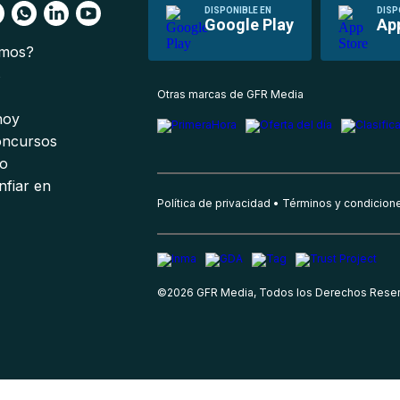
DISPONIBLE EN
DISP
Google Play
Ap
omos?
s
Otras marcas de GFR Media
 hoy
oncursos
io
nfiar en
Política de privacidad
Términos y condicion
©
2026
GFR Media, Todos los Derechos Rese