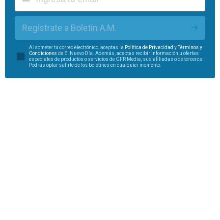
Regístrate a Boletín A.M.
Al someter tu correo electrónico, aceptas la
Política de Privacidad
y
Términos y
Condiciones
de El Nuevo Día. Además, aceptas recibir información u ofertas
especiales de productos o servicios de GFR Media, sus afiliadas o de terceros.
Podrás optar salirte de los boletines en cualquier momento.