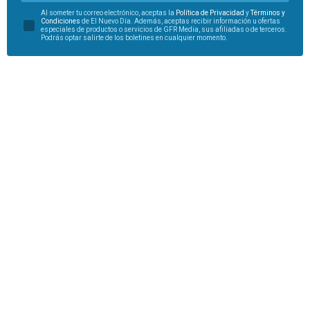
Al someter tu correo electrónico, aceptas la
Política de Privacidad
y
Términos y
Condiciones
de El Nuevo Día. Además, aceptas recibir información u ofertas
especiales de productos o servicios de GFR Media, sus afiliadas o de terceros.
Podrás optar salirte de los boletines en cualquier momento.