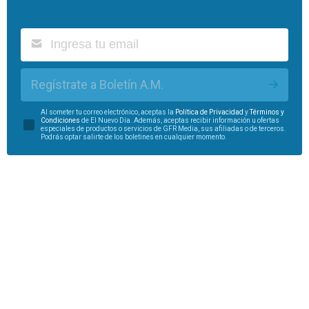
Regístrate a Boletín A.M.
Al someter tu correo electrónico, aceptas la
Política de Privacidad
y
Términos y
Condiciones
de El Nuevo Día. Además, aceptas recibir información u ofertas
especiales de productos o servicios de GFR Media, sus afiliadas o de terceros.
Podrás optar salirte de los boletines en cualquier momento.