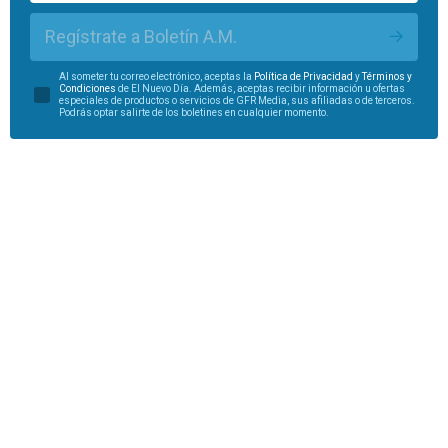
Regístrate a Boletín A.M.
Al someter tu correo electrónico, aceptas la
Política de Privacidad
y
Términos y
Condiciones
de El Nuevo Día. Además, aceptas recibir información u ofertas
especiales de productos o servicios de GFR Media, sus afiliadas o de terceros.
Podrás optar salirte de los boletines en cualquier momento.