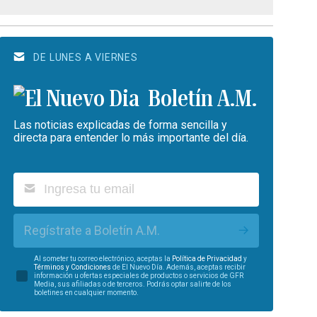
DE LUNES A VIERNES
Boletín A.M.
Las noticias explicadas de forma sencilla y
directa para entender lo más importante del día.
Regístrate a Boletín A.M.
Al someter tu correo electrónico, aceptas la
Política de Privacidad
y
Términos y Condiciones
de El Nuevo Día. Además, aceptas recibir
información u ofertas especiales de productos o servicios de GFR
Media, sus afiliadas o de terceros. Podrás optar salirte de los
boletines en cualquier momento.