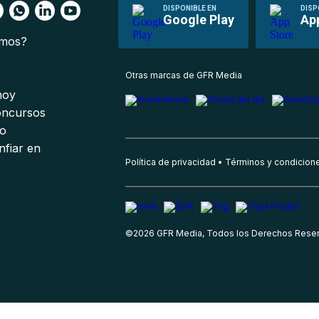
DISPONIBLE EN
DISP
Google Play
Ap
omos?
s
Otras marcas de GFR Media
 hoy
oncursos
io
nfiar en
Política de privacidad
Términos y condicion
©
2026
GFR Media, Todos los Derechos Rese