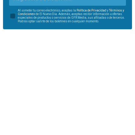
Al someter tu correo electrónico, aceptas la
Política de Privacidad
y
Términos y
Condiciones
de El Nuevo Día. Además, aceptas recibir información u ofertas
especiales de productos o servicios de GFR Media, sus afiliadas o de terceros.
Podrás optar salirte de los boletines en cualquier momento.