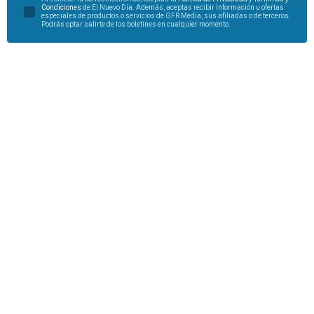
Condiciones
de El Nuevo Día. Además, aceptas recibir información u ofertas
especiales de productos o servicios de GFR Media, sus afiliadas o de terceros.
Podrás optar salirte de los boletines en cualquier momento.