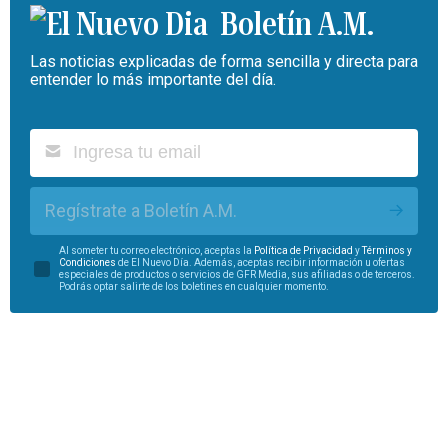
Boletín A.M.
Las noticias explicadas de forma sencilla y directa para
entender lo más importante del día.
Regístrate a Boletín A.M.
Al someter tu correo electrónico, aceptas la
Política de Privacidad
y
Términos y
Condiciones
de El Nuevo Día. Además, aceptas recibir información u ofertas
especiales de productos o servicios de GFR Media, sus afiliadas o de terceros.
Podrás optar salirte de los boletines en cualquier momento.