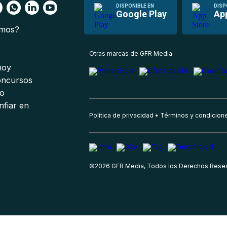
DISPONIBLE EN
DISP
Google Play
Ap
omos?
s
Otras marcas de GFR Media
 hoy
oncursos
io
nfiar en
Política de privacidad
Términos y condicion
©
2026
GFR Media, Todos los Derechos Rese