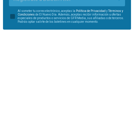
Al someter tu correo electrónico, aceptas la
Política de Privacidad
y
Términos y
Condiciones
de El Nuevo Día. Además, aceptas recibir información u ofertas
especiales de productos o servicios de GFR Media, sus afiliadas o de terceros.
Podrás optar salirte de los boletines en cualquier momento.