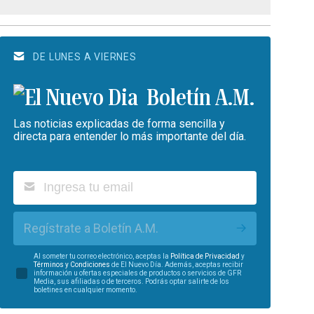
DE LUNES A VIERNES
Boletín A.M.
Las noticias explicadas de forma sencilla y
directa para entender lo más importante del día.
Regístrate a Boletín A.M.
Al someter tu correo electrónico, aceptas la
Política de Privacidad
y
Términos y Condiciones
de El Nuevo Día. Además, aceptas recibir
información u ofertas especiales de productos o servicios de GFR
Media, sus afiliadas o de terceros. Podrás optar salirte de los
boletines en cualquier momento.