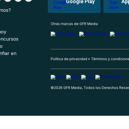
Google Play
Ap
omos?
s
Otras marcas de GFR Media
 hoy
oncursos
io
nfiar en
Política de privacidad
Términos y condicion
©
2026
GFR Media, Todos los Derechos Rese