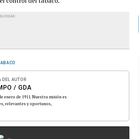
l control del tabaco.
BLICIDAD
TABACO
 DEL AUTOR
MPO / GDA
de enero de 1911. Nuestra misión es
es, relevantes y oportunos,
...