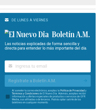
DE LUNES A VIERNES
Boletín A.M.
Las noticias explicadas de forma sencilla y
directa para entender lo más importante del día.
Regístrate a Boletín A.M.
Al someter tu correo electrónico, aceptas la
Política de Privacidad
y
Términos y Condiciones
de El Nuevo Día. Además, aceptas recibir
información u ofertas especiales de productos o servicios de GFR
Media, sus afiliadas o de terceros. Podrás optar salirte de los
boletines en cualquier momento.