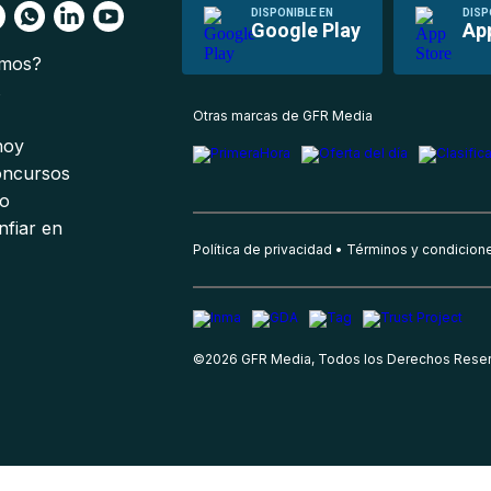
DISPONIBLE EN
DISP
Google Play
Ap
omos?
s
Otras marcas de GFR Media
 hoy
oncursos
io
nfiar en
Política de privacidad
Términos y condicion
©
2026
GFR Media, Todos los Derechos Rese