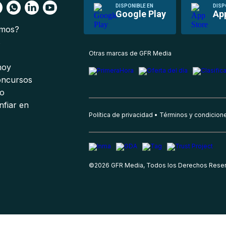
DISPONIBLE EN
DISP
Google Play
Ap
omos?
s
Otras marcas de GFR Media
 hoy
oncursos
io
nfiar en
Política de privacidad
Términos y condicion
©
2026
GFR Media, Todos los Derechos Rese