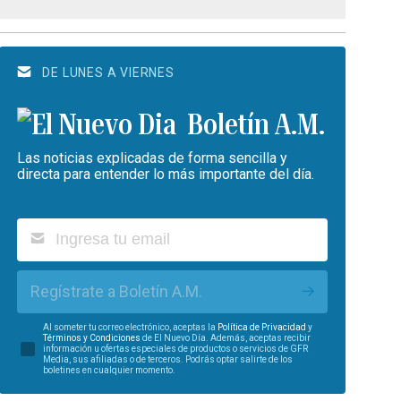
DE LUNES A VIERNES
Boletín A.M.
Las noticias explicadas de forma sencilla y
directa para entender lo más importante del día.
Regístrate a Boletín A.M.
Al someter tu correo electrónico, aceptas la
Política de Privacidad
y
Términos y Condiciones
de El Nuevo Día. Además, aceptas recibir
información u ofertas especiales de productos o servicios de GFR
Media, sus afiliadas o de terceros. Podrás optar salirte de los
boletines en cualquier momento.