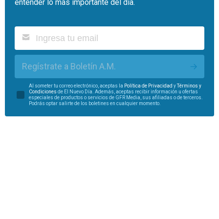
entender lo más importante del día.
Regístrate a Boletín A.M.
Al someter tu correo electrónico, aceptas la
Política de Privacidad
y
Términos y
Condiciones
de El Nuevo Día. Además, aceptas recibir información u ofertas
especiales de productos o servicios de GFR Media, sus afiliadas o de terceros.
Podrás optar salirte de los boletines en cualquier momento.