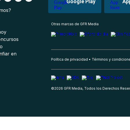
Google Play
Ap
omos?
s
Otras marcas de GFR Media
 hoy
oncursos
io
nfiar en
Política de privacidad
Términos y condicion
©
2026
GFR Media, Todos los Derechos Rese