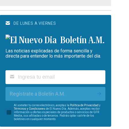
DE LUNES A VIERNES
Boletín A.M.
Las noticias explicadas de forma sencilla y
directa para entender lo más importante del día.
Regístrate a Boletín A.M.
Al someter tu correo electrónico, aceptas la
Política de Privacidad
y
Términos y Condiciones
de El Nuevo Día. Además, aceptas recibir
información u ofertas especiales de productos o servicios de GFR
Media, sus afiliadas o de terceros. Podrás optar salirte de los
boletines en cualquier momento.