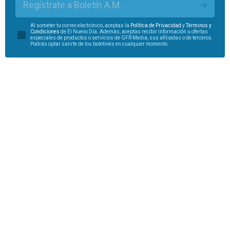
Regístrate a Boletín A.M.
Al someter tu correo electrónico, aceptas la
Política de Privacidad
y
Términos y
Condiciones
de El Nuevo Día. Además, aceptas recibir información u ofertas
especiales de productos o servicios de GFR Media, sus afiliadas o de terceros.
Podrás optar salirte de los boletines en cualquier momento.