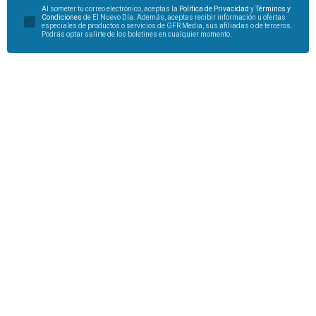
Al someter tu correo electrónico, aceptas la
Política de Privacidad
y
Términos y
Condiciones
de El Nuevo Día. Además, aceptas recibir información u ofertas
especiales de productos o servicios de GFR Media, sus afiliadas o de terceros.
Podrás optar salirte de los boletines en cualquier momento.