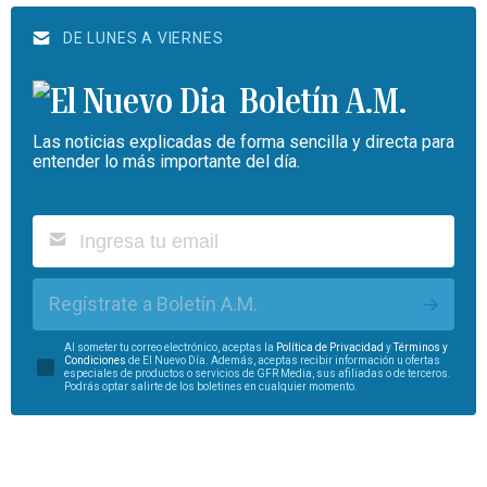
DE LUNES A VIERNES
Boletín A.M.
Las noticias explicadas de forma sencilla y directa para
entender lo más importante del día.
Regístrate a Boletín A.M.
Al someter tu correo electrónico, aceptas la
Política de Privacidad
y
Términos y
Condiciones
de El Nuevo Día. Además, aceptas recibir información u ofertas
especiales de productos o servicios de GFR Media, sus afiliadas o de terceros.
Podrás optar salirte de los boletines en cualquier momento.