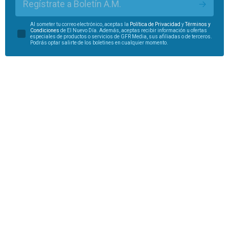
Regístrate a Boletín A.M.
Al someter tu correo electrónico, aceptas la
Política de Privacidad
y
Términos y
Condiciones
de El Nuevo Día. Además, aceptas recibir información u ofertas
especiales de productos o servicios de GFR Media, sus afiliadas o de terceros.
Podrás optar salirte de los boletines en cualquier momento.