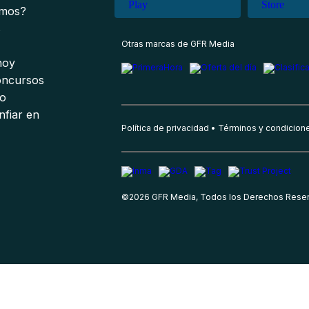
omos?
s
Otras marcas de GFR Media
 hoy
oncursos
io
nfiar en
Política de privacidad
Términos y condicion
©
2026
GFR Media, Todos los Derechos Rese