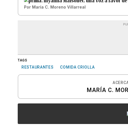
Illyanna Maisonet: una voz a favor de 
Por
María C. Moreno Villarreal
PU
TAGS
RESTAURANTES
COMIDA CRIOLLA
ACERCA
MARÍA C. MO