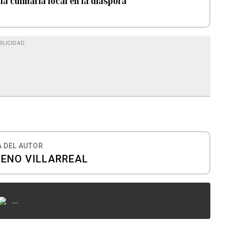
la culinaria local en la diáspora
BLICIDAD
 DEL AUTOR
RENO VILLARREAL
...