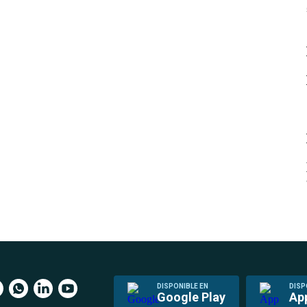
DISPONIBLE EN
DISP
Google Play
Ap