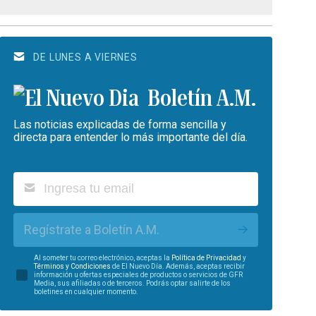
DE LUNES A VIERNES
Boletín A.M.
Las noticias explicadas de forma sencilla y
directa para entender lo más importante del día.
Regístrate a Boletín A.M.
Al someter tu correo electrónico, aceptas la
Política de Privacidad
y
Términos y Condiciones
de El Nuevo Día. Además, aceptas recibir
información u ofertas especiales de productos o servicios de GFR
Media, sus afiliadas o de terceros. Podrás optar salirte de los
boletines en cualquier momento.