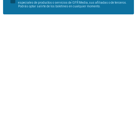
especiales de productos o servicios de GFR Media, sus afiliadas o de terceros.
Podrás optar salirte de los boletines en cualquier momento.