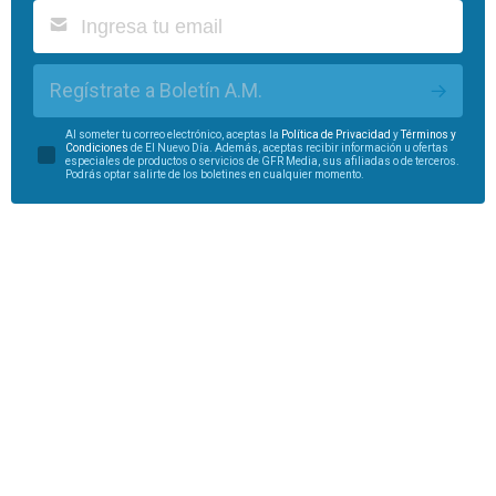
Regístrate a Boletín A.M.
Al someter tu correo electrónico, aceptas la
Política de Privacidad
y
Términos y
Condiciones
de El Nuevo Día. Además, aceptas recibir información u ofertas
especiales de productos o servicios de GFR Media, sus afiliadas o de terceros.
Podrás optar salirte de los boletines en cualquier momento.