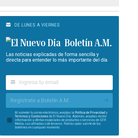
DE LUNES A VIERNES
Boletín A.M.
Las noticias explicadas de forma sencilla y
directa para entender lo más importante del día.
Regístrate a Boletín A.M.
Al someter tu correo electrónico, aceptas la
Política de Privacidad
y
Términos y Condiciones
de El Nuevo Día. Además, aceptas recibir
información u ofertas especiales de productos o servicios de GFR
Media, sus afiliadas o de terceros. Podrás optar salirte de los
boletines en cualquier momento.