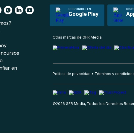
DISPONIBLE EN
DISP
Google Play
Ap
omos?
s
Otras marcas de GFR Media
 hoy
oncursos
io
nfiar en
Política de privacidad
Términos y condicion
©
2026
GFR Media, Todos los Derechos Rese