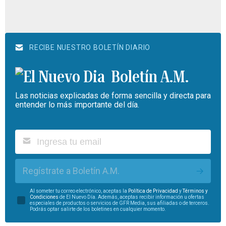
RECIBE NUESTRO BOLETÍN DIARIO
Boletín A.M.
Las noticias explicadas de forma sencilla y directa para
entender lo más importante del día.
Regístrate a Boletín A.M.
Al someter tu correo electrónico, aceptas la
Política de Privacidad
y
Términos y
Condiciones
de El Nuevo Día. Además, aceptas recibir información u ofertas
especiales de productos o servicios de GFR Media, sus afiliadas o de terceros.
Podrás optar salirte de los boletines en cualquier momento.