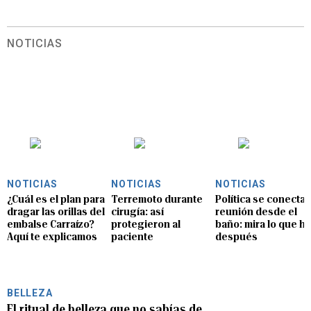
NOTICIAS
NOTICIAS
NOTICIAS
NOTICIAS
¿Cuál es el plan para
Terremoto durante
Política se conecta 
dragar las orillas del
cirugía: así
reunión desde el
embalse Carraízo?
protegieron al
baño: mira lo que hi
Aquí te explicamos
paciente
después
BELLEZA
El ritual de belleza que no sabías de