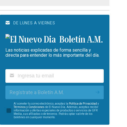
DE LUNES A VIERNES
Boletín A.M.
Las noticias explicadas de forma sencilla y
directa para entender lo más importante del día.
Regístrate a Boletín A.M.
Al someter tu correo electrónico, aceptas la
Política de Privacidad
y
Términos y Condiciones
de El Nuevo Día. Además, aceptas recibir
información u ofertas especiales de productos o servicios de GFR
Media, sus afiliadas o de terceros. Podrás optar salirte de los
boletines en cualquier momento.