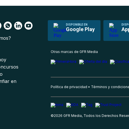
DISPONIBLE EN
DISP
Google Play
Ap
omos?
s
Otras marcas de GFR Media
 hoy
oncursos
io
nfiar en
Política de privacidad
Términos y condicion
©
2026
GFR Media, Todos los Derechos Rese