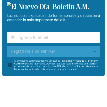
Boletín A.M.
Las noticias explicadas de forma sencilla y directa para
entender lo más importante del día.
Regístrate a Boletín A.M.
Al someter tu correo electrónico, aceptas la
Política de Privacidad
y
Términos y
Condiciones
de El Nuevo Día. Además, aceptas recibir información u ofertas
especiales de productos o servicios de GFR Media, sus afiliadas o de terceros.
Podrás optar salirte de los boletines en cualquier momento.