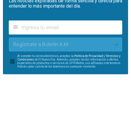
Las noticias explicadas de forma sencilla y directa para
entender lo más importante del día.
Regístrate a Boletín A.M.
Al someter tu correo electrónico, aceptas la
Política de Privacidad
y
Términos y
Condiciones
de El Nuevo Día. Además, aceptas recibir información u ofertas
especiales de productos o servicios de GFR Media, sus afiliadas o de terceros.
Podrás optar salirte de los boletines en cualquier momento.