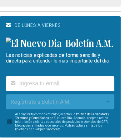
DE LUNES A VIERNES
Boletín A.M.
Las noticias explicadas de forma sencilla y
directa para entender lo más importante del día.
Regístrate a Boletín A.M.
Al someter tu correo electrónico, aceptas la
Política de Privacidad
y
Términos y Condiciones
de El Nuevo Día. Además, aceptas recibir
información u ofertas especiales de productos o servicios de GFR
Media, sus afiliadas o de terceros. Podrás optar salirte de los
boletines en cualquier momento.