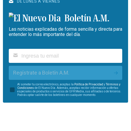
DE LUNES A VIERNES
Boletín A.M.
Las noticias explicadas de forma sencilla y directa para
entender lo más importante del día.
Regístrate a Boletín A.M.
Al someter tu correo electrónico, aceptas la
Política de Privacidad
y
Términos y
Condiciones
de El Nuevo Día. Además, aceptas recibir información u ofertas
especiales de productos o servicios de GFR Media, sus afiliadas o de terceros.
Podrás optar salirte de los boletines en cualquier momento.