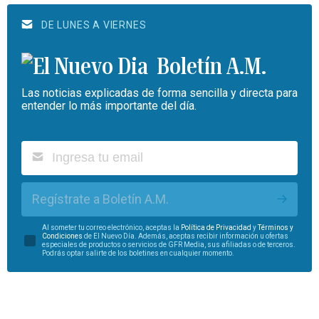
DE LUNES A VIERNES
Boletín A.M.
Las noticias explicadas de forma sencilla y directa para
entender lo más importante del día.
Regístrate a Boletín A.M.
Al someter tu correo electrónico, aceptas la
Política de Privacidad
y
Términos y
Condiciones
de El Nuevo Día. Además, aceptas recibir información u ofertas
especiales de productos o servicios de GFR Media, sus afiliadas o de terceros.
Podrás optar salirte de los boletines en cualquier momento.