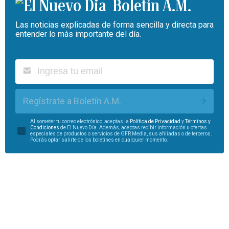
Boletín A.M.
Las noticias explicadas de forma sencilla y directa para
entender lo más importante del día.
Regístrate a Boletín A.M.
Al someter tu correo electrónico, aceptas la
Política de Privacidad
y
Términos y
Condiciones
de El Nuevo Día. Además, aceptas recibir información u ofertas
especiales de productos o servicios de GFR Media, sus afiliadas o de terceros.
Podrás optar salirte de los boletines en cualquier momento.