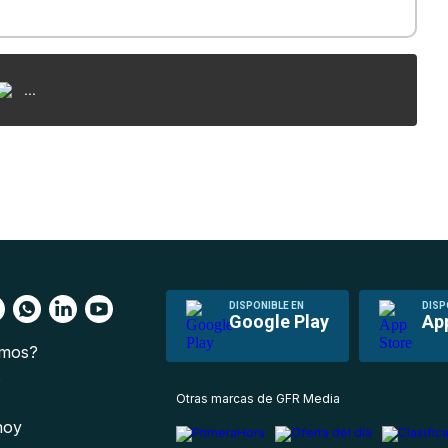
...
DISPONIBLE EN
DISP
Google Play
Ap
omos?
s
Otras marcas de GFR Media
 hoy