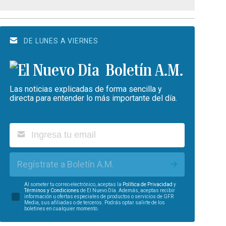
DE LUNES A VIERNES
Boletín A.M.
Las noticias explicadas de forma sencilla y
directa para entender lo más importante del día.
Regístrate a Boletín A.M.
Al someter tu correo electrónico, aceptas la
Política de Privacidad
y
Términos y Condiciones
de El Nuevo Día. Además, aceptas recibir
información u ofertas especiales de productos o servicios de GFR
Media, sus afiliadas o de terceros. Podrás optar salirte de los
boletines en cualquier momento.